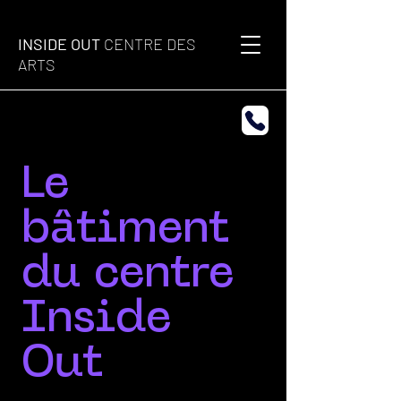
INSIDE OUT
CENTRE DES
ARTS
Le
bâtiment
du centre
Inside
Out